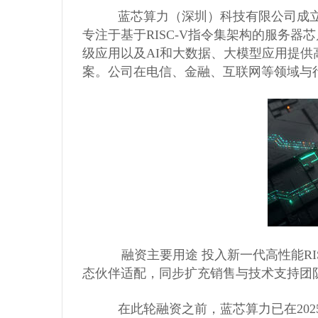
          蓝芯算力（深圳）科技有限
电阻 电容 电感
专注于基于RISC-V指令集架构的服务
模数/数模转换器 接口芯片 时钟
级应用以及AI和大数据、大模型应用提供
发生器 时间-数字转换器
案。公司在电信、金融、互联网等领域与
驱动芯片 运算放大器 传感器
晶体管 保险丝 射频功率器件
数字/模拟开关 电平转换 继电器
接插件/连接器
光耦 晶振
二/三极管
特价处理
           融资主要用途 投入新一代
全部商品分类
态伙伴适配，同步扩充销售与技术支持团
          在此轮融资之前，蓝芯算力