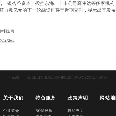
合、银杏谷资本、投控东海、上市公司高伟达等多家机构
芯算力数亿元的下一轮融资也将于近期交割，显示出其发展
件制造商
rXield
产品索引：
A
B
C
D
E
F
G
H
I
J
K
L
M
N
O
P
Q
R
S
T
U
V
W
X
Y
Z
0
1
2
3
4
5
6
7
8
9
关于我们
特色服务
政策声明
网站地
企业简介
BOM报价
隐私声明