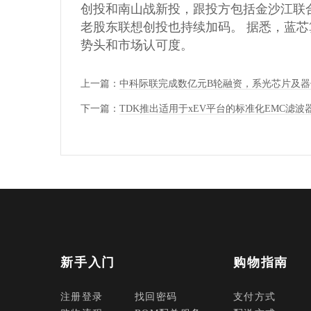
创投和南山战新投，跟投方包括金沙江联
老股东联想创投也持续加码。 据悉，蓝
势头和市场认可度。
上一篇：
中科际联完成数亿元B轮融资，系光芯片及器
下一篇：
TDK推出适用于xEV平台的标准化EMC滤波器Ca
新手入门
购物指南
注册登录
找回密码
支付方式