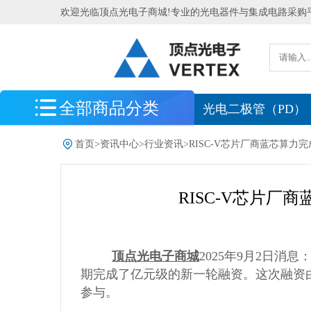
欢迎光临顶点光电子商城!专业的光电器件与集成电路采购
全部商品分类
最新到货
光电二极管（PD）
光电探测器
首页
>
资讯中心
>
行业资讯
>
RISC-V芯片厂商蓝芯算力
光电传感器
RISC-V芯片
光源
光学测量系统
北京滨松
顶点光电子商城
2025年9月2日消
期完成了亿元级的新一轮融资。这次融资
处理器 MCU 逻辑芯片
参与。
电源管理 存储器 模拟芯片