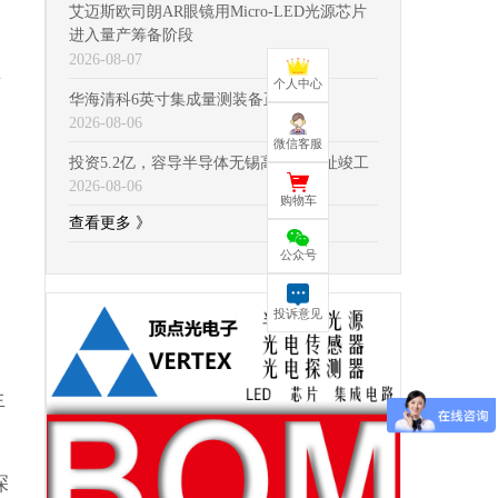
艾迈斯欧司朗AR眼镜用Micro-LED光源芯片
，
进入‌量产筹备阶段
2026-08-07
方
个人中心
华海清科6英寸集成量测装备正式出机
2026-08-06
微信客服
投资5.2亿，容导半导体无锡高新区新址竣工
2026-08-06
购物车
查看更多 》
公众号
投诉意见
生
深